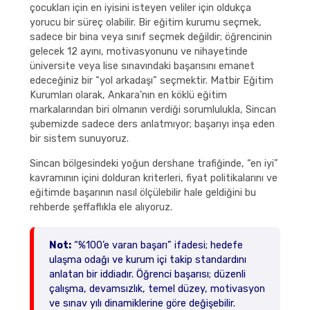
çocukları için en iyisini isteyen veliler için oldukça
yorucu bir süreç olabilir. Bir eğitim kurumu seçmek,
sadece bir bina veya sınıf seçmek değildir; öğrencinin
gelecek 12 ayını, motivasyonunu ve nihayetinde
üniversite veya lise sınavındaki başarısını emanet
edeceğiniz bir “yol arkadaşı” seçmektir. Matbir Eğitim
Kurumları olarak, Ankara’nın en köklü eğitim
markalarından biri olmanın verdiği sorumlulukla, Sincan
şubemizde sadece ders anlatmıyor; başarıyı inşa eden
bir sistem sunuyoruz.
Sincan bölgesindeki yoğun dershane trafiğinde, “en iyi”
kavramının içini dolduran kriterleri, fiyat politikalarını ve
eğitimde başarının nasıl ölçülebilir hale geldiğini bu
rehberde şeffaflıkla ele alıyoruz.
Not:
“%100’e varan başarı” ifadesi; hedefe
ulaşma odağı ve kurum içi takip standardını
anlatan bir iddiadır. Öğrenci başarısı; düzenli
çalışma, devamsızlık, temel düzey, motivasyon
ve sınav yılı dinamiklerine göre değişebilir.