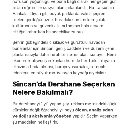
nüfusun yoğunluğu ve buna bağlı olarak her geçen gün
artan eğitim ile sosyal alan imkanlarıdır. Hafta sonları
Harikalar Diyarı gibi büyük parklarda vakit geçiren
aileleri gördüğünüzde, buradaki samimi komşuluk
kültürünün ve güvenli aile ortamının hala devam
ettiğini rahatlıkla hissedebiliyorsunuz.
Şehrin göbeğindeki o sıkışık ve gürültülü havadan
bunalanlar için Sincan, geniş caddeleri ve düzenli şehir
planlamasıyla daha ferah bir nefes alanı sunuyor. Hem
ekonomik alışveriş imkanları hem de her türlü ihtiyacın
elinizin altında olması, burayı yaşamak için tercih
edenlerin en büyük motivasyon kaynağı diyebiliriz.
Sincan’da Dershane Seçerken
Nelere Bakılmalı?
Bir dershaneyi “iyi” yapan şey, reklam metnindeki güçlü
cümleler değil; öğrenciyi yıl boyu
ölçen, analiz eden
ve doğru aksiyonla yöneten
yapıdır. Seçim yaparken
şu maddeleri netleştirin: