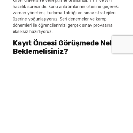
kriter üniversite yerleştirme oranlarıdır. TYT ve AYT
hazırlık sürecinde, konu anlatımlarının ötesine geçerek;
zaman yönetimi, turlama taktiği ve sınav stratejileri
üzerine yoğunlaşıyoruz. Seri denemeler ve kamp
dönemleri ile öğrencilerimizi gerçek sınav provasına
eksiksiz hazırlıyoruz.
Kayıt Öncesi Görüşmede Neler
Beklemelisiniz?
Doğru kurum, görüşme sırasında sadece tanıtım
yapmaz; öğrenciyi anlamaya çalışır. Matbir Sincan
Şubesi ile görüşürken genellikle şu başlıklarda netlik
kazanırsınız:
Hedef (LGS/YKS) ve mevcut seviye
Ders bazlı güçlü/zayıf alanlar
Çalışma alışkanlığı ve plan disiplini
Sınav kaygısı, motivasyon, süre yönetimi