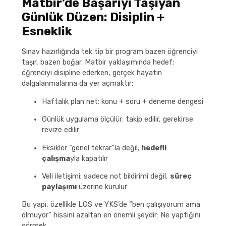
Matbir’de Başarıyı Taşıyan
Günlük Düzen: Disiplin +
Esneklik
Sınav hazırlığında tek tip bir program bazen öğrenciyi
taşır, bazen boğar. Matbir yaklaşımında hedef;
öğrenciyi disipline ederken, gerçek hayatın
dalgalanmalarına da yer açmaktır:
Haftalık plan net: konu + soru + deneme dengesi
Günlük uygulama ölçülür: takip edilir, gerekirse
revize edilir
Eksikler “genel tekrar”la değil;
hedefli
çalışma
yla kapatılır
Veli iletişimi; sadece not bildirimi değil,
süreç
paylaşımı
üzerine kurulur
Bu yapı, özellikle LGS ve YKS’de “ben çalışıyorum ama
olmuyor” hissini azaltan en önemli şeydir: Ne yaptığını
görmek.