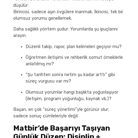
düşülür:
Birincisi, sadece aşırı övgülere inanmak. İkincisi, tek bir
olumsuz yorumu genellemek.
Daha sağlıklı yöntem şudur: Yorumlarda şu ipuçlarını
arayın:
Düzenli takip, rapor, plan kelimeleri geçiyor mu?
Öğretmen iletişimi ve rehberlik somut örneklerle
anlatılmış mı?
“Şu tarihten sonra netim şu kadar arttı” gibi
süreç vurgusu var mı?
Olumsuz yorumlar hangi başlıkta yoğunlaşıyor
(iletişim, program yoğunluğu, kaynak vb.)?
Başarı, en çok “süreç yönetimi”yle görünür olur;
sadece sonuç cümleleriyle değil.
Matbir’de Başarıyı Taşıyan
Günlük Düzen: Disiplin +