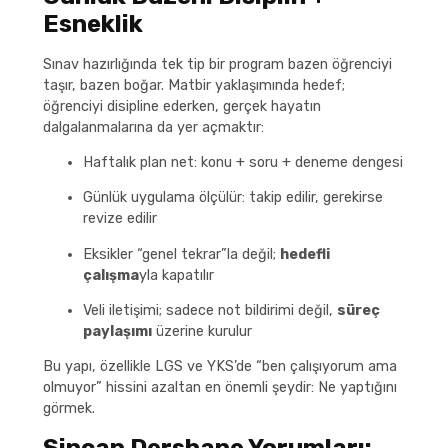
Esneklik
Sınav hazırlığında tek tip bir program bazen öğrenciyi
taşır, bazen boğar. Matbir yaklaşımında hedef;
öğrenciyi disipline ederken, gerçek hayatın
dalgalanmalarına da yer açmaktır:
Haftalık plan net: konu + soru + deneme dengesi
Günlük uygulama ölçülür: takip edilir, gerekirse
revize edilir
Eksikler “genel tekrar”la değil;
hedefli
çalışma
yla kapatılır
Veli iletişimi; sadece not bildirimi değil,
süreç
paylaşımı
üzerine kurulur
Bu yapı, özellikle LGS ve YKS’de “ben çalışıyorum ama
olmuyor” hissini azaltan en önemli şeydir: Ne yaptığını
görmek.
Sincan Dershane Yorumları: