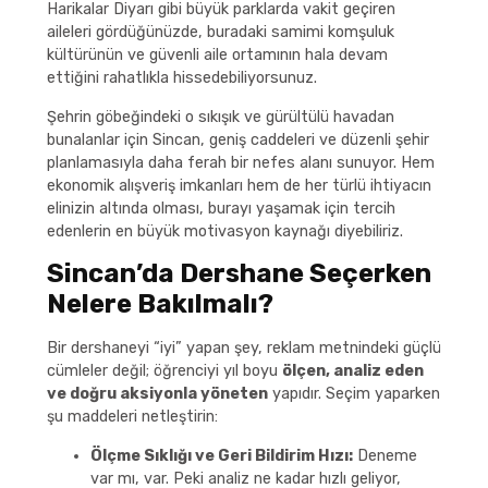
Harikalar Diyarı gibi büyük parklarda vakit geçiren
aileleri gördüğünüzde, buradaki samimi komşuluk
kültürünün ve güvenli aile ortamının hala devam
ettiğini rahatlıkla hissedebiliyorsunuz.
Şehrin göbeğindeki o sıkışık ve gürültülü havadan
bunalanlar için Sincan, geniş caddeleri ve düzenli şehir
planlamasıyla daha ferah bir nefes alanı sunuyor. Hem
ekonomik alışveriş imkanları hem de her türlü ihtiyacın
elinizin altında olması, burayı yaşamak için tercih
edenlerin en büyük motivasyon kaynağı diyebiliriz.
Sincan’da Dershane Seçerken
Nelere Bakılmalı?
Bir dershaneyi “iyi” yapan şey, reklam metnindeki güçlü
cümleler değil; öğrenciyi yıl boyu
ölçen, analiz eden
ve doğru aksiyonla yöneten
yapıdır. Seçim yaparken
şu maddeleri netleştirin:
Ölçme Sıklığı ve Geri Bildirim Hızı:
Deneme
var mı, var. Peki analiz ne kadar hızlı geliyor,