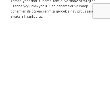
zaman yönetimi, turlama taktiği ve sınav stratejileri
üzerine yoğunlaşıyoruz. Seri denemeler ve kamp
dönemleri ile öğrencilerimizi gerçek sınav provasına
eksiksiz hazırlıyoruz.
Kayıt Öncesi Görüşmede Neler
Beklemelisiniz?
Doğru kurum, görüşme sırasında sadece tanıtım
yapmaz; öğrenciyi anlamaya çalışır. Matbir Sincan
Şubesi ile görüşürken genellikle şu başlıklarda netlik
kazanırsınız:
Hedef (LGS/YKS) ve mevcut seviye
Ders bazlı güçlü/zayıf alanlar
Çalışma alışkanlığı ve plan disiplini
Sınav kaygısı, motivasyon, süre yönetimi
Uygun sınıf ve program önerisi