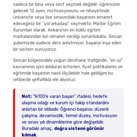
sadece bir bina veya sınıf seçmek değildir; öğrencinin
gelecek 12 ayını, motivasyonunu ve nihayetinde
üniversite veya lise sınavındaki başarısını emanet
edeceğiniz bir “yol arkadaşı” seçmektir. Matbir Eğitim
Kurumları olarak, Ankara’nın en köklü eğitim
markalarından biri olmanın verdiği sorumlulukla, Sincan
şubemizde sadece ders anlatmıyor; başarıyı inşa eden
bir sistem sunuyoruz.
Sincan bölgesindeki yoğun dershane trafiğinde, “en iyi”
kavramının içini dolduran kriterleri, fiyat politikalarını ve
eğitimde başarının nasıl ölçülebilir hale geldiğini bu
rehberde şeffaflıkla ele alıyoruz.
Not:
“%100’e varan başarı” ifadesi; hedefe
ulaşma odağı ve kurum içi takip standardını
anlatan bir iddiadır. Öğrenci başarısı; düzenli
çalışma, devamsızlık, temel düzey, motivasyon
ve sınav yılı dinamiklerine göre değişebilir.
Buradaki amaç,
doğru sistemi görünür
kılmak
.