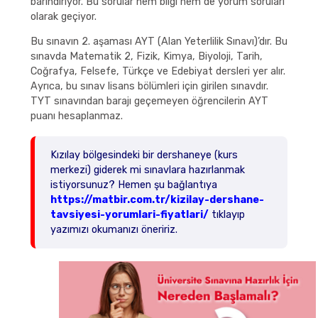
barındırıyor. Bu sorular hem bilgi hem de yorum soruları
olarak geçiyor.
Bu sınavın 2. aşaması AYT (Alan Yeterlilik Sınavı)’dır. Bu
sınavda Matematik 2, Fizik, Kimya, Biyoloji, Tarih,
Coğrafya, Felsefe, Türkçe ve Edebiyat dersleri yer alır.
Ayrıca, bu sınav lisans bölümleri için girilen sınavdır.
TYT sınavından barajı geçemeyen öğrencilerin AYT
puanı hesaplanmaz.
Kızılay bölgesindeki bir dershaneye (kurs
merkezi) giderek mi sınavlara hazırlanmak
istiyorsunuz? Hemen şu bağlantıya
https://matbir.com.tr/kizilay-dershane-
tavsiyesi-yorumlari-fiyatlari/
tıklayıp
yazımızı okumanızı öneririz.